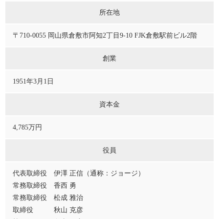
所在地
〒710-0055 岡山県倉敷市阿知2丁目9-10 FJK倉敷駅前ビル2階
創業
1951年3月1日
資本金
4,785万円
役員
代表取締役 伊澤 正信（通称：ジョージ）
常務取締役 香西 勇
常務取締役 松成 雅治
取締役 秋山 克彦