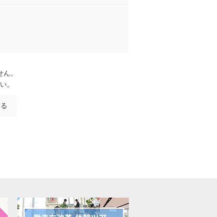
せん。
い。
する