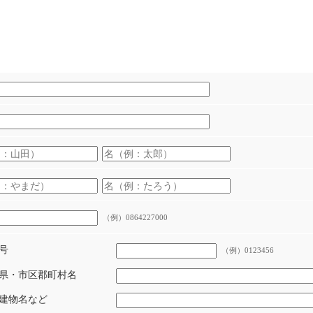
（例）0864227000
号
（例）0123456
県・市区郡町村名
建物名など