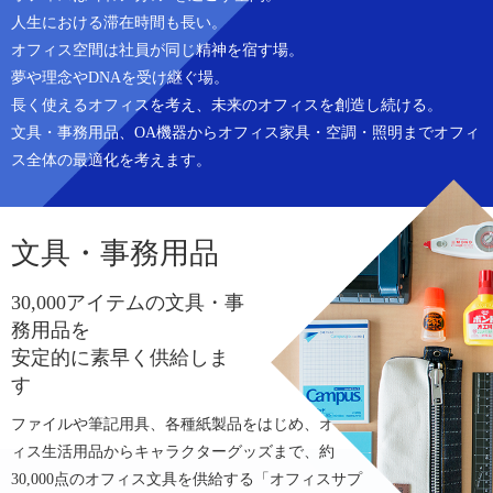
人生における滞在時間も長い。
オフィス空間は社員が同じ精神を宿す場。
夢や理念やDNAを受け継ぐ場。
長く使えるオフィスを考え、未来のオフィスを創造し続ける。
文具・事務用品、OA機器からオフィス家具・空調・照明までオフィ
ス全体の最適化を考えます。
文具・事務用品
30,000アイテムの文具・事
務用品を
安定的に素早く供給しま
す
ファイルや筆記用具、各種紙製品をはじめ、オフ
ィス生活用品からキャラクターグッズまで、約
30,000点のオフィス文具を供給する「オフィスサプ