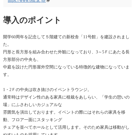
https://www.osu.ac.jp/
導入のポイント
開学60周年を記念して５階建ての新校舎「11号館」を建設されまし
た。
円形と長方形を組み合わせた外観になっており、3～5Ｆにあたる長
方形部分の中央も、
中庭を設けた円形屋外空間になっている特徴的な建物になっていま
す。
1・2Ｆの中央は吹き抜けのイベントラウンジ。
通常時はデザイン性のある家具に植栽をあしらい、「学生の憩いの
場」にふさわしいカジュアルな
雰囲気を演出しております。イベントの際にはそれらの家具を移
動、フロア一面にスタッキング
チェアを並べてホールとして活用します。そのため家具は移動がし
やすいものを採用しています。