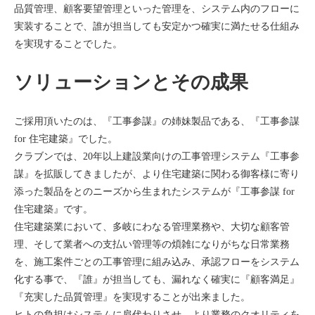
品質管理、顧客要望管理といった管理を、システム内のフローに
実装することで、誰が担当しても安定かつ確実に満たせる仕組み
を実現することでした。
ソリューションとその成果
ご採用頂いたのは、『工事参謀』の姉妹製品である、『工事参謀
for 住宅建築』でした。
クラブンでは、20年以上建設業向けの工事管理システム『工事参
謀』を拡販してきましたが、より住宅建築に関わる御客様に寄り
添った製品をとのニーズから生まれたシステムが『工事参謀 for
住宅建築』です。
住宅建築業において、多岐にわなる管理業務や、大切な顧客管
理、そして業者への支払い管理等の煩雑になりがちな日常業務
を、施工案件ごとの工事管理に組み込み、承認フローをシステム
化する事で、『誰』が担当しても、漏れなく確実に『顧客満足』
『充実した品質管理』を実現することが出来ました。
ヒトの負担はシステムに肩代わりさせ、より業務のクオリティを