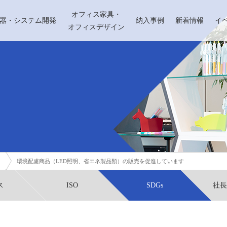
オフィス家具・
機器・システム開発
納入事例
新着情報
イ
オフィスデザイン
環境配慮商品（LED照明、省エネ製品類）の販売を促進しています
ス
ISO
SDGs
社長