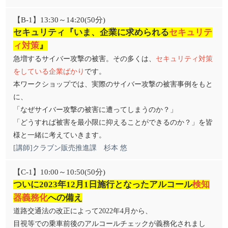
【B-1】13:30～14:20(50分)
セキュリティ『いま、企業に求められる
セキュリテ
ィ対策
』
急増するサイバー攻撃の被害。その多くは、
セキュリティ対策
をしている企業ばかり
です。
本ワークショップでは、実際のサイバー攻撃の被害事例をもと
に、
「なぜサイバー攻撃の被害に遭ってしまうのか？」
「どうすれば被害を最小限に抑えることができるのか？」を皆
様と一緒に考えていきます。
[講師]クラブン販売推進課 杉本 悠
【C-1】10:00～10:50(50分)
ついに2023年12月1日施行となったアルコール
検知
器義務化
への備え
道路交通法の改正によって2022年4月から、
目視等での乗車前後のアルコールチェックが義務化されまし