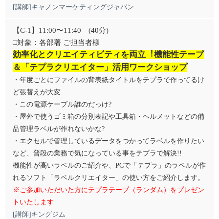
[講師]キャノンマーケティングジャパン
【C-1】11:00〜11:40 (40分)
□対象：各部署 ご担当者様
効率化とクリエイティビティを両立︕機能性テープ
＆「テプラクリエイター」活用ワークショップ
・年度ごとにファイルの背表紙タイトルをテプラで作ってるけ
ど張替えが大変
・この電源ケーブル誰のだっけ?
・屋外で使うゴミ箱の分別表記や工具箱・ヘルメットなどの備
品管理ラベルが作れないかな?
・エクセルで管理しているデータをつかってラベルを作りたい
など、普段の業務で気になっている事をテプラで解決!!
機能性が高いラベルのご紹介や、PCで「テプラ」のラベルが作
れるソフト「ラベルクリエイター」の使い方をご紹介します。
※ご参加いただいた方にテプラテープ（ランダム）をプレゼン
トいたします
[講師]キングジム