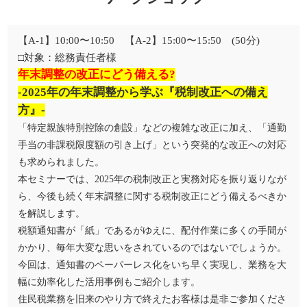
【A-1】10:00〜10:50 【A-2】15:00〜15:50 (50分)
□対象：総務責任者様
年末調整の改正にどう備える?
-2025年の年末調整から学ぶ『税制改正への備え
方』-
「特定親族特別控除の創設」などの複雑な改正に加え、「通勤
手当の非課税限度額の引き上げ」という突発的な改正への対応
も求められました。
本セミナーでは、2025年の税制改正と実務対応を振り返りなが
ら、今後も続く年末調整に関する税制改正にどう備えるべきか
を解説します。
税額通知書が「紙」であるがゆえに、配付作業に多くの手間が
かかり、毎年大変な思いをされているのではないでしょうか。
今回は、通知書のペーパーレス化をいち早く実現し、業務を大
幅に効率化した活用事例もご紹介します。
住民税業務を旧来のやり方で終えたお客様は是非ご参加くださ