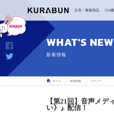
文具・事務用品
OA
WHAT'S NEW
新着情報
ホーム
新着情報
メディア
【第21回】音声メデ
い》』配信！