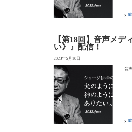
【第18回】音声メデ
い》』配信！
2023年5月10日
音声