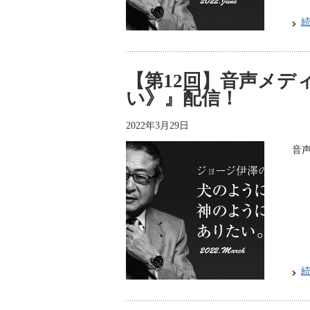
【第12回】音声メデ
い》』配信！
2022年3月29日
音声