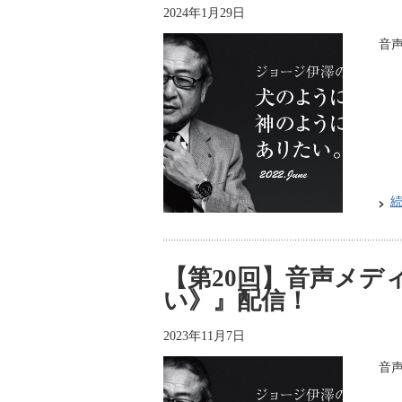
2024年1月29日
音声
【第20回】音声メデ
い》』配信！
2023年11月7日
音声