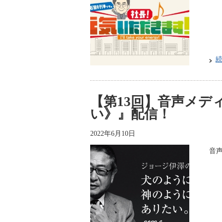
【第13回】音声メデ
い》』配信！
2022年6月10日
音声