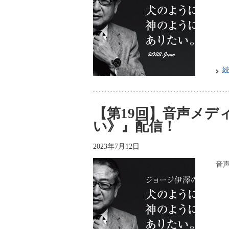
【第19回】音声メデ
い》』配信！
2023年7月12日
音声