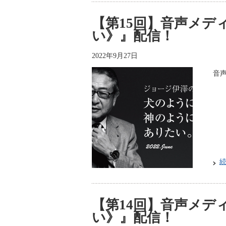
【第15回】音声メデ
い》』配信！
2022年9月27日
音声
【第14回】音声メデ
い》』配信！