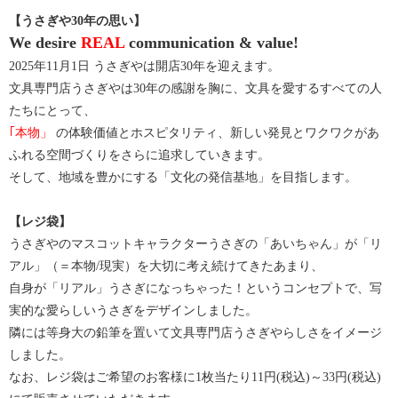
【うさぎや30年の思い】
We desire
REAL
communication & value!
2025年11月1日 うさぎやは開店30年を迎えます。
文具専門店うさぎやは30年の感謝を胸に、文具を愛するすべての人
たちにとって、
｢本物」
の体験価値とホスピタリティ、新しい発見とワクワクがあ
ふれる空間づくりをさらに追求していきます。
そして、地域を豊かにする「文化の発信基地」を目指します。
【レジ袋】
うさぎやのマスコットキャラクターうさぎの「あいちゃん」が「リ
アル」（＝本物/現実）を大切に考え続けてきたあまり、
自身が「リアル」うさぎになっちゃった！というコンセプトで、写
実的な愛らしいうさぎをデザインしました。
隣には等身大の鉛筆を置いて文具専門店うさぎやらしさをイメージ
しました。
なお、レジ袋はご希望のお客様に1枚当たり11円(税込)～33円(税込)