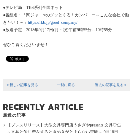
●テレビ局：TBS系列全国ネット
●番組名：「関ジャニ∞のグッとくる！カンパニー～こんな会社で働
きたい！～」
https://rkb.jp/good_company/
●放送予定：2018年9月17日(月・祝)午前9時55分～10時55分
ぜひご覧くださいませ！
« 新しい記事を見る
一覧に戻る
過去の記事を見る »
RECENTLY ARTICLE
最近の記事
【プレスリリース】大型文具専門店うさぎやpresents 文具♡缶
～文具と缶に恋をするときめきがとまらない空間～ 9月18日