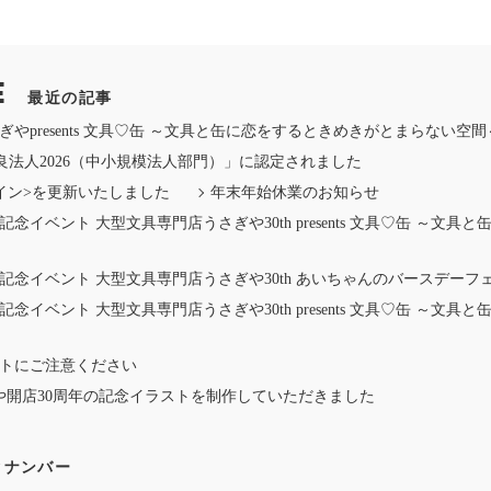
E
最近の記事
presents 文具♡缶 ～文具と缶に恋をするときめきがとまらない空間～ 
良法人2026（中小規模法人部門）」に認定されました
イン>を更新いたしました
年末年始休業のお知らせ
念イベント 大型文具専門店うさぎや30th presents 文具♡缶 ～文
記念イベント 大型文具専門店うさぎや30th あいちゃんのバースデーフ
念イベント 大型文具専門店うさぎや30th presents 文具♡缶 ～文
トにご注意ください
さぎや開店30周年の記念イラストを制作していただきました
クナンバー