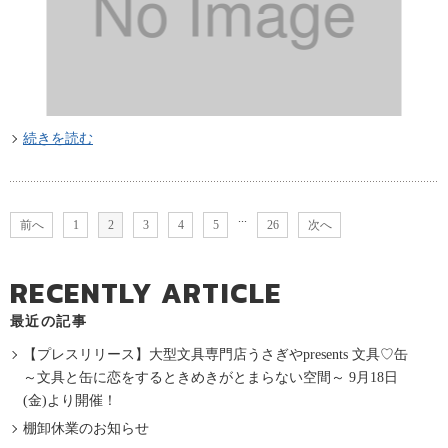
続きを読む
...
前へ
1
2
3
4
5
26
次へ
RECENTLY ARTICLE
最近の記事
【プレスリリース】大型文具専門店うさぎやpresents 文具♡缶
～文具と缶に恋をするときめきがとまらない空間～ 9月18日
(金)より開催！
棚卸休業のお知らせ