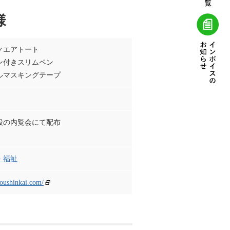
様
クエアトート
ン付きスリムペン
ルマスキングテープ
設の内覧会にて配布
・福祉
soushinkai.com/