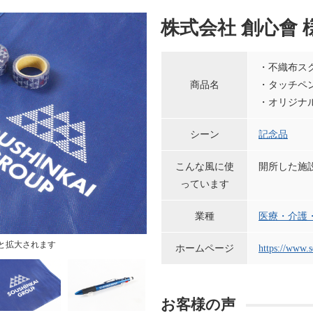
株式会社 創心會 
・不織布ス
商品名
・タッチペ
・オリジナ
シーン
記念品
こんな風に使
開所した施
っています
業種
医療・介護
と拡大されます
ホームページ
https://www.
お客様の声