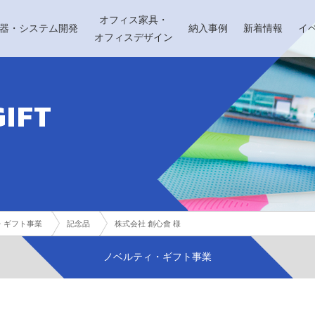
オフィス家具・
機器・システム開発
納入事例
新着情報
イ
オフィスデザイン
GIFT
・ギフト事業
記念品
株式会社 創心會 様
ノベルティ・ギフト事業