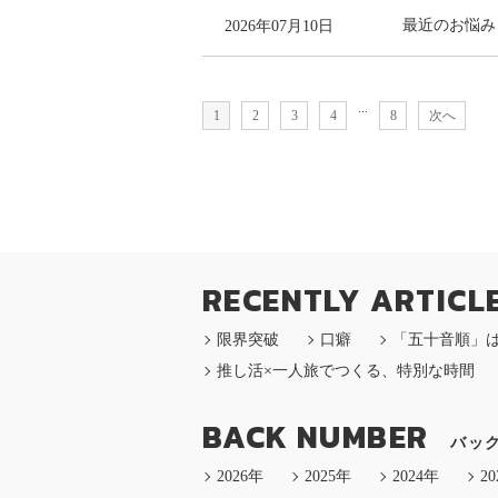
2026年07月10日
最近のお悩み
...
1
2
3
4
8
次へ
RECENTLY ARTICL
限界突破
口癖
「五十音順」
推し活×一人旅でつくる、特別な時間
BACK NUMBER
バッ
2026年
2025年
2024年
2