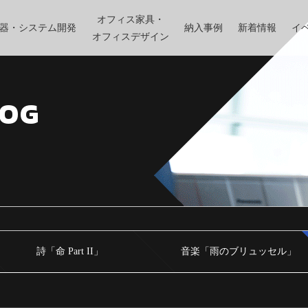
オフィス家具・
機器・システム開発
納入事例
新着情報
イ
オフィスデザイン
LOG
詩「命 Part II」
音楽「雨のブリュッセル」