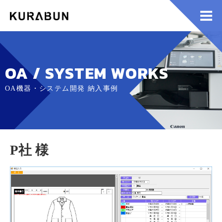
OA / SYSTEM WORKS
OA機器・システム開発 納入事例
P社 様