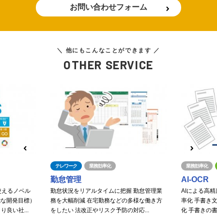
お問い合わせフォーム
＼ 他にもこんなことができます ／
OTHER SERVICE
テレワーク
業務効率化
業務効率化
勤怠管理
AI-OCR
使えるノベル
勤怠状況をリアルタイムに把握 勤怠管理業
AIによる高
能な開発目標）
務を大幅削減 在宅勤務などの多様な働き方
率化 手書き
良い社...
をしたい 法改正やリスク予防の対応...
化 手書きの書