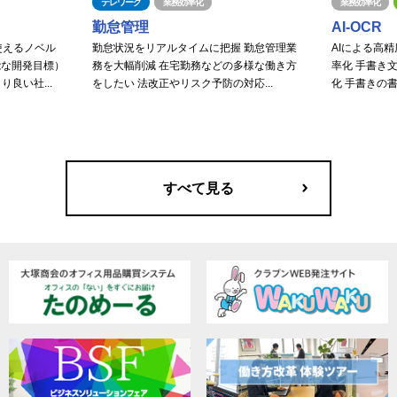
テレワーク
業務効率化
業務効率化
勤怠管理
AI-OCR
使えるノベル
勤怠状況をリアルタイムに把握 勤怠管理業
AIによる高
能な開発目標）
務を大幅削減 在宅勤務などの多様な働き方
率化 手書き
良い社...
をしたい 法改正やリスク予防の対応...
化 手書きの書
すべて見る