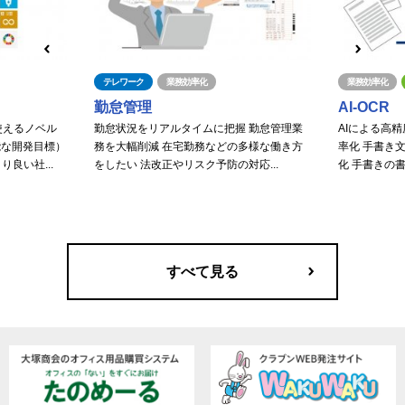
テレワーク
業務効率化
業務効率化
勤怠管理
AI-OCR
使えるノベル
勤怠状況をリアルタイムに把握 勤怠管理業
AIによる高
能な開発目標）
務を大幅削減 在宅勤務などの多様な働き方
率化 手書き
良い社...
をしたい 法改正やリスク予防の対応...
化 手書きの書
すべて見る