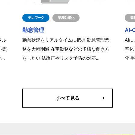
テレワーク
業務効率化
業
勤怠管理
AI-
ベル
勤怠状況をリアルタイムに把握 勤怠管理業
AI
目標）
務を大幅削減 在宅勤務などの多様な働き方
率化
..
をしたい 法改正やリスク予防の対応...
化 
すべて見る