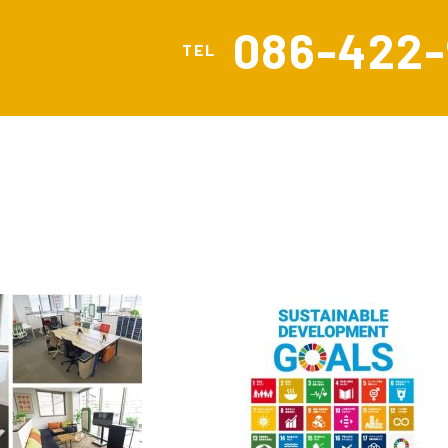
086-422-
TEL