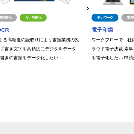
務効率化
AI・自動化
テレワーク
業務
OCR
電子印鑑
による高精度の読取りにより書類業務の効
ワークフローで、社
 手書き文字を高精度にデジタルデータ
ラウド電子決裁 素早
手書きの書類をデータ化したい ...
を電子化したい 申請か