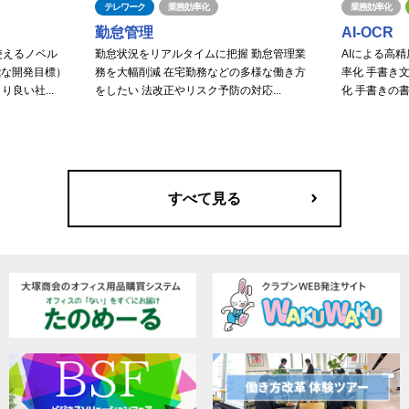
テレワーク
業務効率化
業務効率化
勤怠管理
AI-OCR
使えるノベル
勤怠状況をリアルタイムに把握 勤怠管理業
AIによる高
能な開発目標）
務を大幅削減 在宅勤務などの多様な働き方
率化 手書き
良い社...
をしたい 法改正やリスク予防の対応...
化 手書きの書
すべて見る