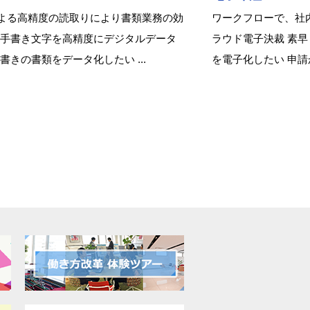
による高精度の読取りにより書類業務の効
ワークフローで、社
 手書き文字を高精度にデジタルデータ
ラウド電子決裁 素早
手書きの書類をデータ化したい ...
を電子化したい 申請か