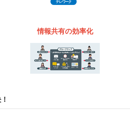
テレワーク
情報共有の効率化
決！