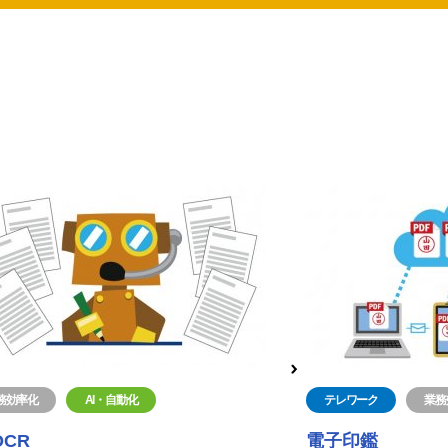
務効率化
AI・自動化
テレワーク
業務
OCR
電子印鑑