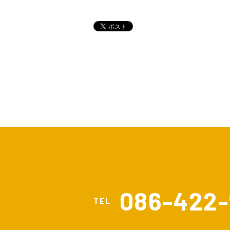
086-422-
TEL