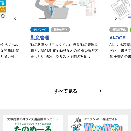
テレワーク
業務効率化
業務効率化
勤怠管理
AI-OCR
使えるノベル
勤怠状況をリアルタイムに把握 勤怠管理業
AIによる高
能な開発目標）
務を大幅削減 在宅勤務などの多様な働き方
率化 手書き
良い社...
をしたい 法改正やリスク予防の対応...
化 手書きの書
すべて見る