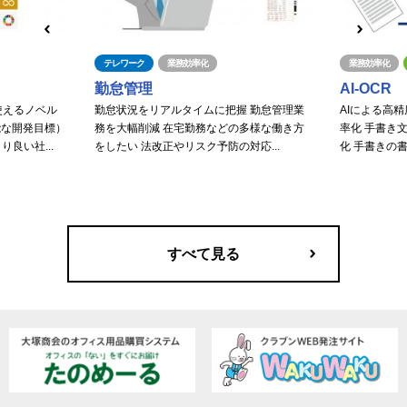
テレワーク
業務効率化
業務効率化
勤怠管理
AI-OCR
使えるノベル
勤怠状況をリアルタイムに把握 勤怠管理業
AIによる高
能な開発目標）
務を大幅削減 在宅勤務などの多様な働き方
率化 手書き
良い社...
をしたい 法改正やリスク予防の対応...
化 手書きの書
すべて見る