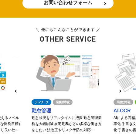
お問い合わせフォーム
＼ 他にもこんなことができます ／
OTHER SERVICE
テレワーク
業務効率化
業務効率化
勤怠管理
AI-OCR
使えるノベル
勤怠状況をリアルタイムに把握 勤怠管理業
AIによる高
能な開発目標）
務を大幅削減 在宅勤務などの多様な働き方
率化 手書き
良い社...
をしたい 法改正やリスク予防の対応...
化 手書きの書